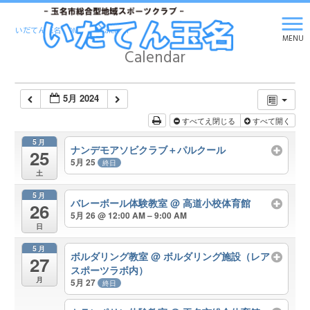
いだてん玉名 HOME
>
Calendar
MENU
Calendar
5月 2024
すべてえ閉じる
すべて開く
5月
ナンデモアソビクラブ＋パルクール
25
5月 25
終日
土
5月
バレーボール体験教室
@ 高道小校体育館
26
5月 26 @ 12:00 AM – 9:00 AM
日
5月
ボルダリング教室
@ ボルダリング施設（レア
27
スポーツラボ内）
月
5月 27
終日