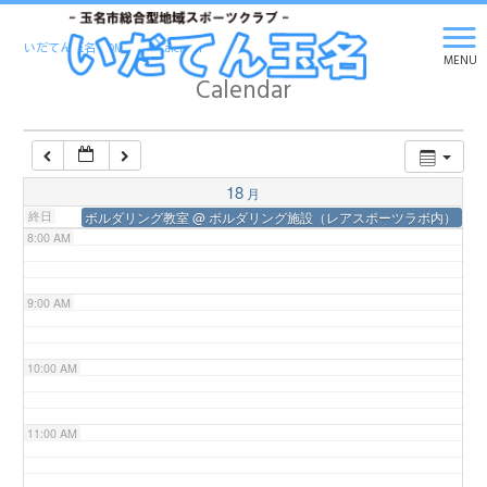
5:00 AM
いだてん玉名 HOME
>
Calendar
MENU
Calendar
6:00 AM
7:00 AM
18
月
終日
ボルダリング教室
@ ボルダリング施設（レアスポーツラボ内）
8:00 AM
9:00 AM
10:00 AM
11:00 AM