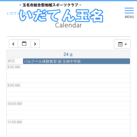
5:00 AM
いだてん玉名 HOME
>
Calendar
MENU
Calendar
6:00 AM
7:00 AM
24
金
終日
パルクール体験教室
@ 玉南中学校
8:00 AM
9:00 AM
10:00 AM
11:00 AM