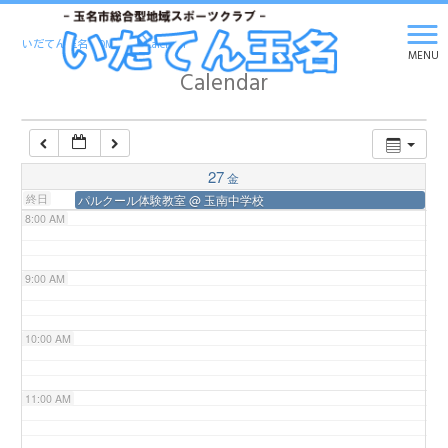
5:00 AM
いだてん玉名 HOME
>
Calendar
MENU
Calendar
6:00 AM
7:00 AM
27
金
終日
パルクール体験教室
@ 玉南中学校
8:00 AM
9:00 AM
10:00 AM
11:00 AM