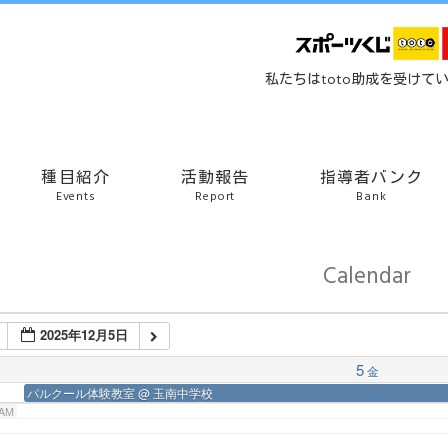
 AM
私たちはtoto助成を受けて
 AM
 AM
種目紹介
活動報告
指導者バンク
Events
Report
Bank
 AM
Calendar
 AM
2025年12月5日
 AM
5
金
パルクール体験教室
@ 玉南中学校
 AM