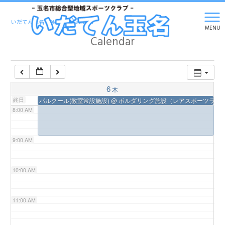
5:00 AM
いだてん玉名 HOME
>
Calendar
MENU
Calendar
6:00 AM
7:00 AM
6
木
終日
パルクール(教室常設施設)
@ ボルダリング施設（レアスポーツラボ
8:00 AM
9:00 AM
10:00 AM
11:00 AM